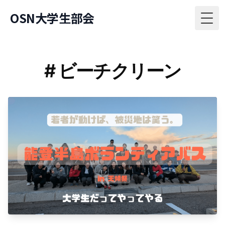
OSN大学生部会
Togg
# ビーチクリーン